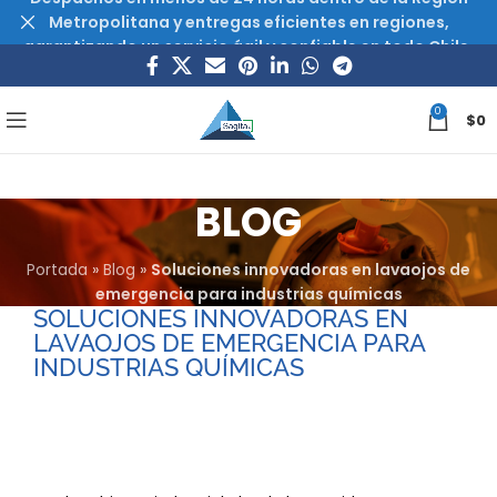
Metropolitana y entregas eficientes en regiones,
garantizando un servicio ágil y confiable en todo Chile.
0
$
0
BLOG
Portada
»
Blog
»
Soluciones innovadoras en lavaojos de
emergencia para industrias químicas
SOLUCIONES INNOVADORAS EN
LAVAOJOS DE EMERGENCIA PARA
INDUSTRIAS QUÍMICAS