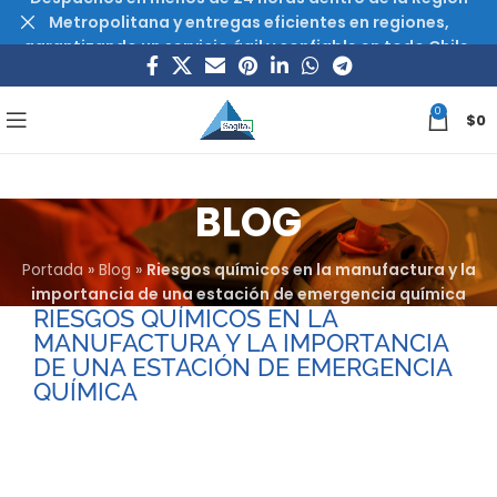
Metropolitana y entregas eficientes en regiones,
garantizando un servicio ágil y confiable en todo Chile.
0
$
0
BLOG
Portada
»
Blog
»
Riesgos químicos en la manufactura y la
importancia de una estación de emergencia química
RIESGOS QUÍMICOS EN LA
MANUFACTURA Y LA IMPORTANCIA
DE UNA ESTACIÓN DE EMERGENCIA
QUÍMICA