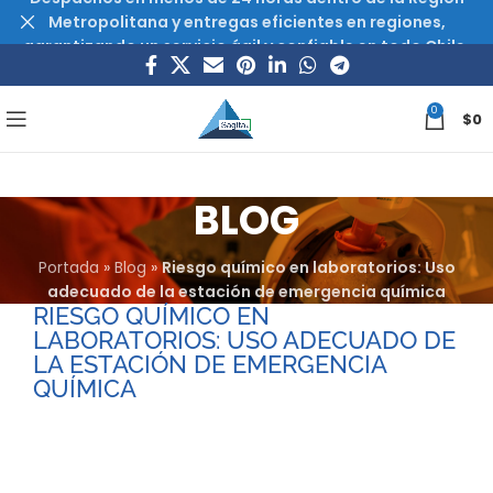
Metropolitana y entregas eficientes en regiones,
garantizando un servicio ágil y confiable en todo Chile.
0
$
0
BLOG
Portada
»
Blog
»
Riesgo químico en laboratorios: Uso
adecuado de la estación de emergencia química
RIESGO QUÍMICO EN
LABORATORIOS: USO ADECUADO DE
LA ESTACIÓN DE EMERGENCIA
QUÍMICA