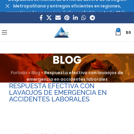
Metropolitana y entregas eficientes en regiones,
garantizando un servicio ágil y confiable en todo Chile.
0
$
0
BLOG
Portada
»
Blog
»
Respuesta efectiva con lavaojos de
emergencia en accidentes laborales
RESPUESTA EFECTIVA CON
LAVAOJOS DE EMERGENCIA EN
ACCIDENTES LABORALES