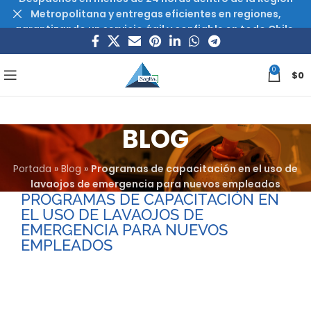
Metropolitana y entregas eficientes en regiones,
garantizando un servicio ágil y confiable en todo Chile.
0
$
0
BLOG
Portada
»
Blog
»
Programas de capacitación en el uso de
lavaojos de emergencia para nuevos empleados
PROGRAMAS DE CAPACITACIÓN EN
EL USO DE LAVAOJOS DE
EMERGENCIA PARA NUEVOS
EMPLEADOS