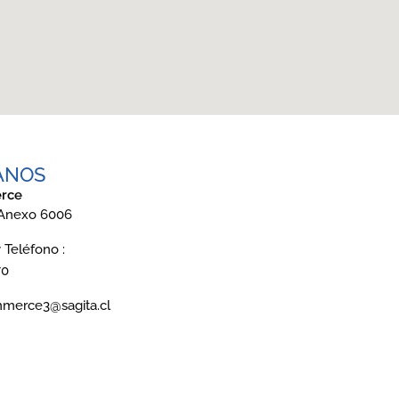
ANOS
rce
 Anexo 6006
Teléfono :
70
mmerce3@sagita.cl