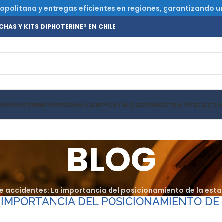
olitana y entregas eficientes en regiones, garantizando un s
HAS Y KITS DIPHOTERINE® EN CHILE
O
DIPHOTERINE®
PERSONALCARE®
CATÁLOGOS
NUESTRA OTEC
ACTI
BLOG
e accidentes: La importancia del posicionamiento de la est
 IMPORTANCIA DEL POSICIONAMIENTO DE