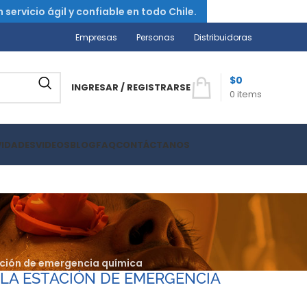
ervicio ágil y confiable en todo Chile.
Empresas
Personas
Distribuidoras
$
0
INGRESAR / REGISTRARSE
0
items
VIDADES
VIDEOS
BLOG
FAQ
CONTÁCTANOS
ación de emergencia química
 LA ESTACIÓN DE EMERGENCIA