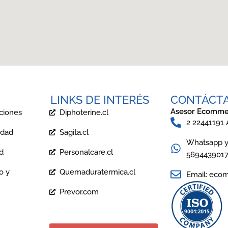
LINKS DE INTERÉS
CONTÁCT
Asesor Ecomme
ciones
Diphoterine.cl
2 22441191
idad
Sagita.cl
Whatsapp y 
ad
Personalcare.cl
569443901
o y
Quemaduratermica.cl
Email: eco
Prevor.com