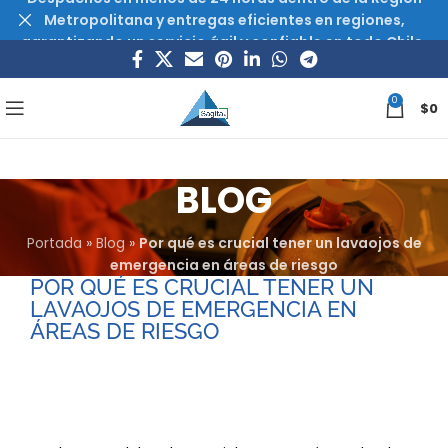
Metropolitana y entregas eficientes en regiones,
garantizando un servicio ágil y confiable en todo Chile.
0
$
0
BLOG
Portada
»
Blog
»
Por qué es crucial tener un lavaojos de
emergencia en áreas de riesgo
POR QUÉ ES CRUCIAL TENER UN
LAVAOJOS DE EMERGENCIA EN
ÁREAS DE RIESGO