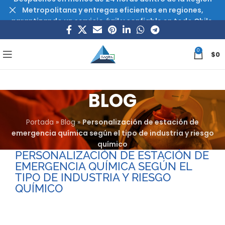
Metropolitana y entregas eficientes en regiones,
garantizando un servicio ágil y confiable en todo Chile.
0
$
0
BLOG
Portada
»
Blog
»
Personalización de estación de
emergencia química según el tipo de industria y riesgo
químico
PERSONALIZACIÓN DE ESTACIÓN DE
EMERGENCIA QUÍMICA SEGÚN EL
TIPO DE INDUSTRIA Y RIESGO
QUÍMICO