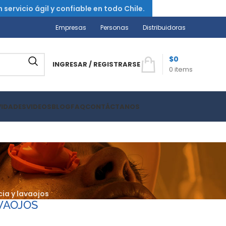
ervicio ágil y confiable en todo Chile.
Empresas
Personas
Distribuidoras
$
0
INGRESAR / REGISTRARSE
0
items
VIDADES
VIDEOS
BLOG
FAQ
CONTÁCTANOS
ia y lavaojos
VAOJOS