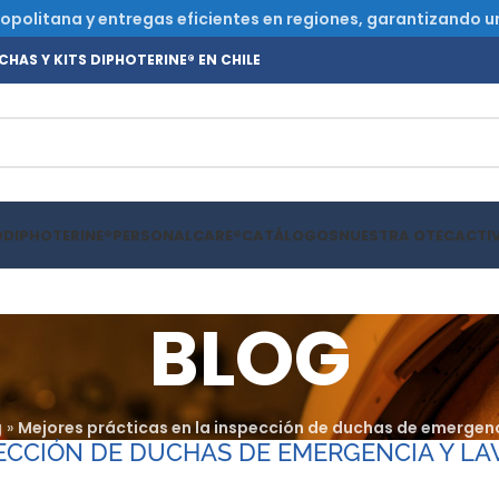
olitana y entregas eficientes en regiones, garantizando un s
HAS Y KITS DIPHOTERINE® EN CHILE
O
DIPHOTERINE®
PERSONALCARE®
CATÁLOGOS
NUESTRA OTEC
ACTI
BLOG
g
»
Mejores prácticas en la inspección de duchas de emergenc
PECCIÓN DE DUCHAS DE EMERGENCIA Y LA