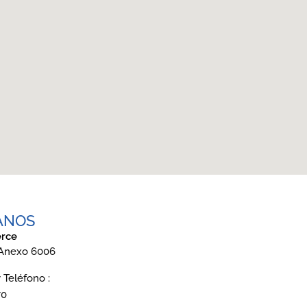
ANOS
rce
 Anexo 6006
Teléfono :
70