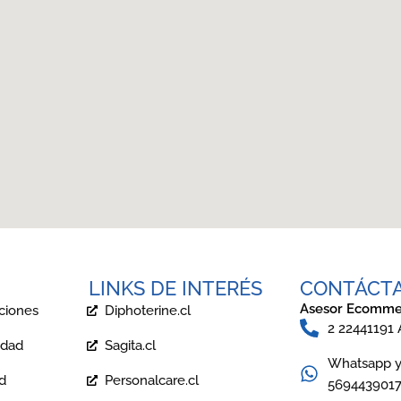
LINKS DE INTERÉS
CONTÁCT
Asesor Ecomme
ciones
Diphoterine.cl
2 22441191
idad
Sagita.cl
Whatsapp y 
ad
Personalcare.cl
569443901