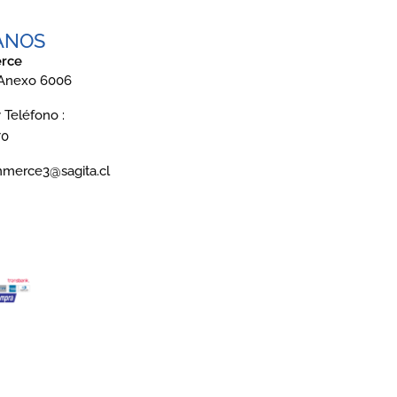
ANOS
rce
 Anexo 6006
Teléfono :
70
mmerce3@sagita.cl