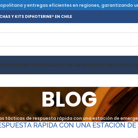
olitana y entregas eficientes en regiones, garantizando un s
HAS Y KITS DIPHOTERINE® EN CHILE
O
DIPHOTERINE®
PERSONALCARE®
CATÁLOGOS
NUESTRA OTEC
ACTI
BLOG
as tácticas de respuesta rápida con una estación de emerg
ESPUESTA RÁPIDA CON UNA ESTACIÓN DE