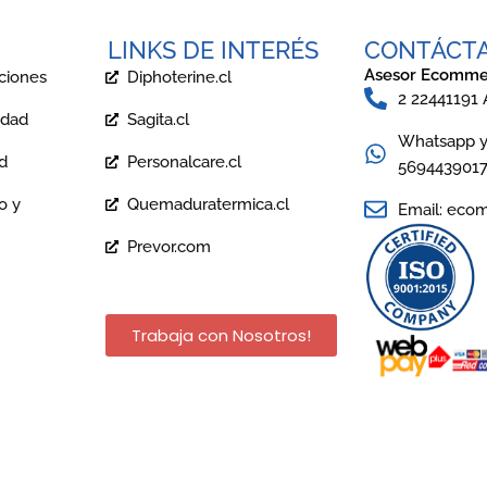
LINKS DE INTERÉS
CONTÁCT
Asesor Ecomme
ciones
Diphoterine.cl
2 22441191
idad
Sagita.cl
Whatsapp y 
ad
Personalcare.cl
569443901
o y
Quemaduratermica.cl
Email: eco
Prevor.com
Trabaja con Nosotros!