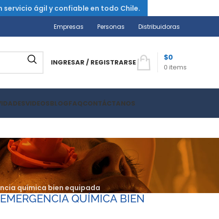
ervicio ágil y confiable en todo Chile.
Empresas
Personas
Distribuidoras
$
0
INGRESAR / REGISTRARSE
0
items
VIDADES
VIDEOS
BLOG
FAQ
CONTÁCTANOS
encia química bien equipada
 EMERGENCIA QUÍMICA BIEN