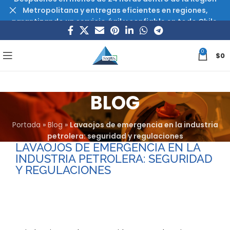
Metropolitana y entregas eficientes en regiones,
garantizando un servicio ágil y confiable en todo Chile.
0
$
0
BLOG
Portada
»
Blog
»
Lavaojos de emergencia en la industria
petrolera: seguridad y regulaciones
LAVAOJOS DE EMERGENCIA EN LA
INDUSTRIA PETROLERA: SEGURIDAD
Y REGULACIONES