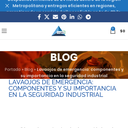
Metropolitana y entregas eficientes en regiones,
garantizando un servicio ágil y confiable en todo Chile.
0
$
0
BLOG
Portada
»
Blog
»
Lavaojos de emergencia: componentes y
su importancia en la seguridad industrial
LAVAOJOS DE EMERGENCIA:
COMPONENTES Y SU IMPORTANCIA
EN LA SEGURIDAD INDUSTRIAL