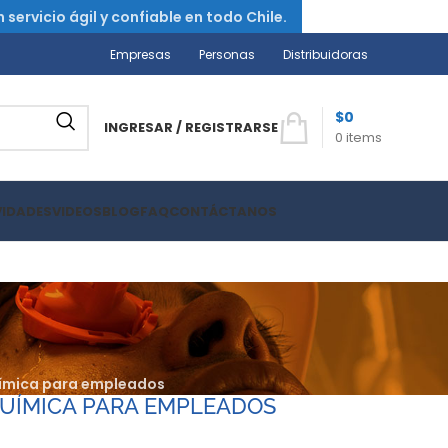
ervicio ágil y confiable en todo Chile.
Empresas
Personas
Distribuidoras
$
0
INGRESAR / REGISTRARSE
0
items
VIDADES
VIDEOS
BLOG
FAQ
CONTÁCTANOS
uímica para empleados
QUÍMICA PARA EMPLEADOS