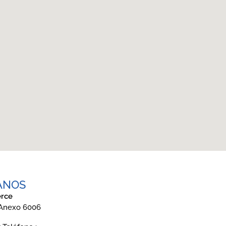
ANOS
rce
 Anexo 6006