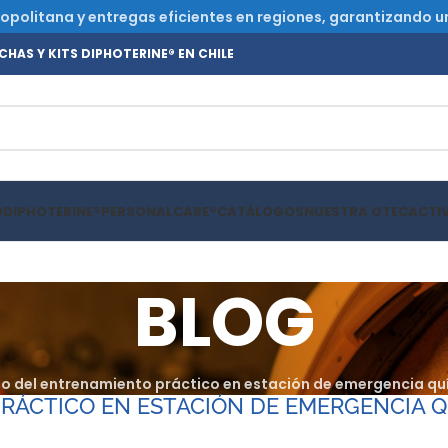
olitana y entregas eficientes en regiones, garantizando un s
HAS Y KITS DIPHOTERINE® EN CHILE
O
DIPHOTERINE®
PERSONALCARE®
CATÁLOGOS
NUESTRA OTEC
ACTI
BLOG
o del entrenamiento práctico en estación de emergencia q
RÁCTICO EN ESTACIÓN DE EMERGENCIA 