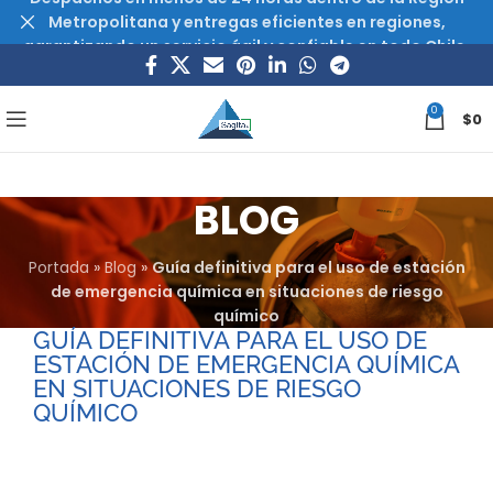
Metropolitana y entregas eficientes en regiones,
garantizando un servicio ágil y confiable en todo Chile.
0
$
0
BLOG
Portada
»
Blog
»
Guía definitiva para el uso de estación
de emergencia química en situaciones de riesgo
químico
GUÍA DEFINITIVA PARA EL USO DE
ESTACIÓN DE EMERGENCIA QUÍMICA
EN SITUACIONES DE RIESGO
QUÍMICO