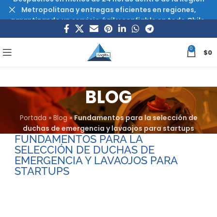
Metropolitana y entregas eficientes en regiones,
garantizando un servicio ágil y confiable en todo Chile.
0
$
0
BLOG
Portada
»
Blog
»
Fundamentos para la selección de
duchas de emergencia y lavaojos para startups
FUNDAMENTOS PARA LA
SELECCIÓN DE DUCHAS DE
EMERGENCIA Y LAVAOJOS PARA
STARTUPS