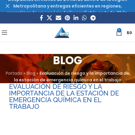
Metropolitana y entregas eficientes en regiones,
garantizando un servicio ágil y confiable en todo Chile.
0
$
0
BLOG
Portada
»
Blog
»
Evaluación de riesgo y la importancia de
la estación de emergencia química en el trabajo
EVALUACIÓN DE RIESGO Y LA
IMPORTANCIA DE LA ESTACIÓN DE
EMERGENCIA QUÍMICA EN EL
TRABAJO