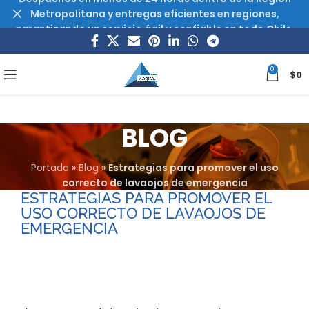
Metropolitana y entregas eficientes en regiones,
garantizando un servicio ágil y confiable en todo Chile.
0
$
0
BLOG
Portada
»
Blog
»
Estrategias para promover el uso
correcto de lavaojos de emergencia
ESTRATEGIAS PARA PROMOVER EL
USO CORRECTO DE LAVAOJOS DE
EMERGENCIA