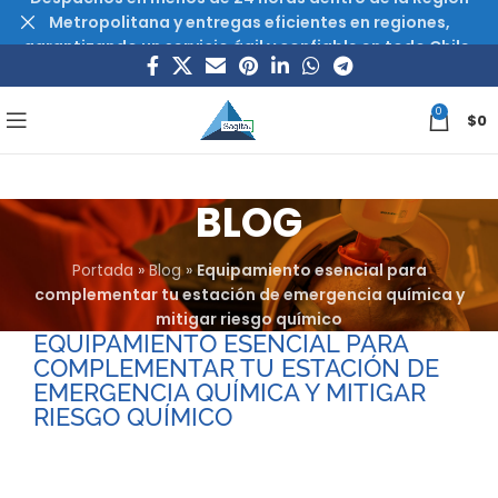
Metropolitana y entregas eficientes en regiones,
garantizando un servicio ágil y confiable en todo Chile.
0
$
0
BLOG
Portada
»
Blog
»
Equipamiento esencial para
complementar tu estación de emergencia química y
mitigar riesgo químico
EQUIPAMIENTO ESENCIAL PARA
COMPLEMENTAR TU ESTACIÓN DE
EMERGENCIA QUÍMICA Y MITIGAR
RIESGO QUÍMICO