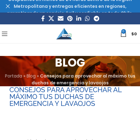
Metropolitana y entregas eficientes en regiones,
garantizando un servicio ágil y confiable en todo Chile.
0
$
0
BLOG
Portada
»
Blog
»
Consejos para aprovechar al máximo tus
duchas de emergencia y lavaojos
CONSEJOS PARA APROVECHAR AL
MÁXIMO TUS DUCHAS DE
EMERGENCIA Y LAVAOJOS