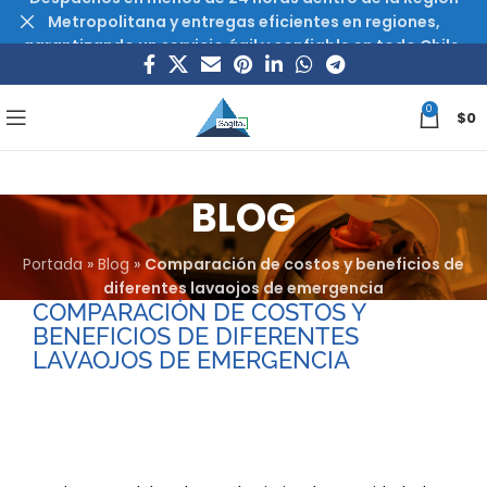
Metropolitana y entregas eficientes en regiones,
garantizando un servicio ágil y confiable en todo Chile.
0
$
0
BLOG
Portada
»
Blog
»
Comparación de costos y beneficios de
diferentes lavaojos de emergencia
COMPARACIÓN DE COSTOS Y
BENEFICIOS DE DIFERENTES
LAVAOJOS DE EMERGENCIA