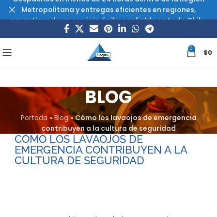
Metropolitana y entregas eficientes en regiones,
garantizando un servicio ágil y confiable en todo Chile.
0
$
0
BLOG
Portada
»
Blog
»
Cómo los lavaojos de emergencia
contribuyen a la cultura de seguridad
CÓMO LOS LAVAOJOS DE
EMERGENCIA CONTRIBUYEN A LA
CULTURA DE SEGURIDAD