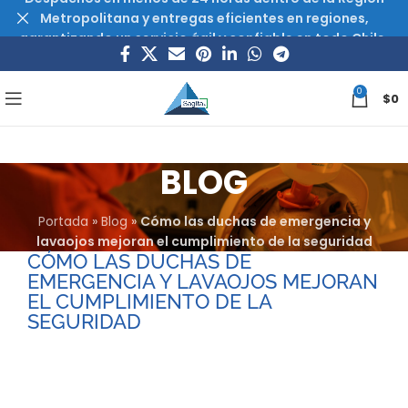
Metropolitana y entregas eficientes en regiones,
garantizando un servicio ágil y confiable en todo Chile.
0
$
0
BLOG
Portada
»
Blog
»
Cómo las duchas de emergencia y
lavaojos mejoran el cumplimiento de la seguridad
CÓMO LAS DUCHAS DE
EMERGENCIA Y LAVAOJOS MEJORAN
EL CUMPLIMIENTO DE LA
SEGURIDAD