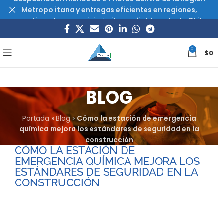
Metropolitana y entregas eficientes en regiones,
garantizando un servicio ágil y confiable en todo Chile.
0
$
0
BLOG
Portada
»
Blog
»
Cómo la estación de emergencia
química mejora los estándares de seguridad en la
construcción
CÓMO LA ESTACIÓN DE
EMERGENCIA QUÍMICA MEJORA LOS
ESTÁNDARES DE SEGURIDAD EN LA
CONSTRUCCIÓN