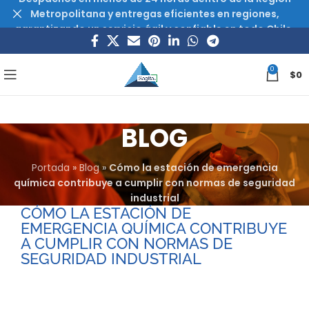
Metropolitana y entregas eficientes en regiones,
garantizando un servicio ágil y confiable en todo Chile.
0
$
0
BLOG
Portada
»
Blog
»
Cómo la estación de emergencia
química contribuye a cumplir con normas de seguridad
industrial
CÓMO LA ESTACIÓN DE
EMERGENCIA QUÍMICA CONTRIBUYE
A CUMPLIR CON NORMAS DE
SEGURIDAD INDUSTRIAL