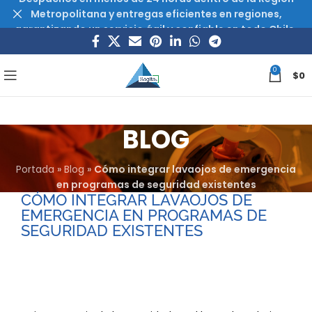
Metropolitana y entregas eficientes en regiones,
garantizando un servicio ágil y confiable en todo Chile.
0
$
0
BLOG
Portada
»
Blog
»
Cómo integrar lavaojos de emergencia
en programas de seguridad existentes
CÓMO INTEGRAR LAVAOJOS DE
EMERGENCIA EN PROGRAMAS DE
SEGURIDAD EXISTENTES