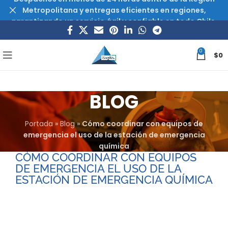
Metropolitana y entregas eficientes en regiones,
garantizando un servicio ágil y confiable en todo Chile.
0
$
0
BLOG
Portada
»
Blog
»
Cómo coordinar con equipos de
emergencia el uso de la estación de emergencia
química
CÓMO COORDINAR CON EQUIPOS
DE EMERGENCIA EL USO DE LA
ESTACIÓN DE EMERGENCIA QUÍMICA