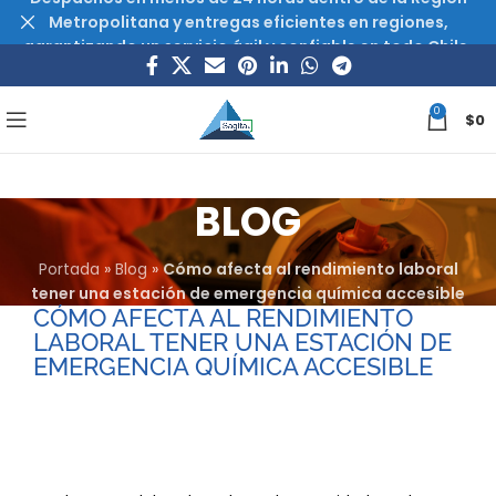
Metropolitana y entregas eficientes en regiones,
garantizando un servicio ágil y confiable en todo Chile.
0
$
0
BLOG
Portada
»
Blog
»
Cómo afecta al rendimiento laboral
tener una estación de emergencia química accesible
CÓMO AFECTA AL RENDIMIENTO
LABORAL TENER UNA ESTACIÓN DE
EMERGENCIA QUÍMICA ACCESIBLE