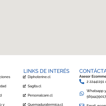
LINKS DE INTERÉS
CONTÁCT
Asesor Ecomme
ciones
Diphoterine.cl
2 22441191
idad
Sagita.cl
Whatsapp y 
ad
Personalcare.cl
569443901
o y
Quemaduratermica.cl
Email: eco