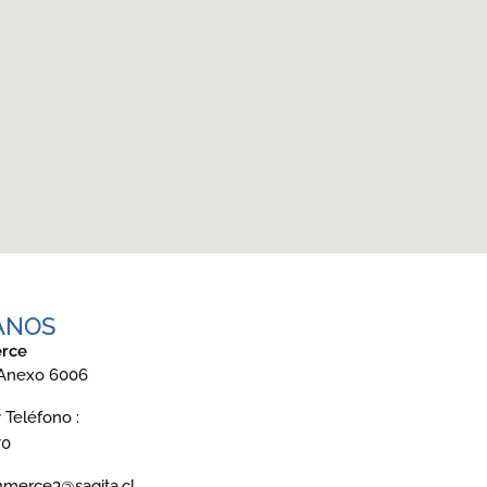
ANOS
rce
 Anexo 6006
Teléfono :
70
mmerce3@sagita.cl