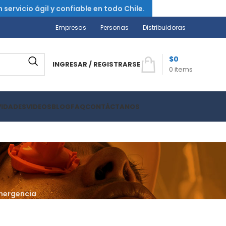
ervicio ágil y confiable en todo Chile.
Empresas
Personas
Distribuidoras
$
0
INGRESAR / REGISTRARSE
0
items
VIDADES
VIDEOS
BLOG
FAQ
CONTÁCTANOS
emergencia