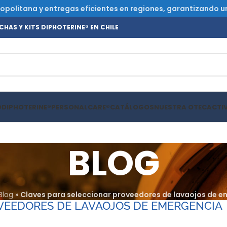
olitana y entregas eficientes en regiones, garantizando un s
HAS Y KITS DIPHOTERINE® EN CHILE
O
DIPHOTERINE®
PERSONALCARE®
CATÁLOGOS
NUESTRA OTEC
ACTI
BLOG
Blog
»
Claves para seleccionar proveedores de lavaojos de 
VEEDORES DE LAVAOJOS DE EMERGENCIA