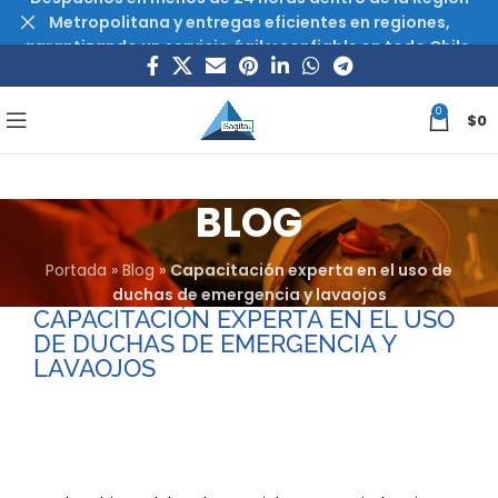
Metropolitana y entregas eficientes en regiones,
garantizando un servicio ágil y confiable en todo Chile.
0
$
0
BLOG
Portada
»
Blog
»
Capacitación experta en el uso de
duchas de emergencia y lavaojos
CAPACITACIÓN EXPERTA EN EL USO
DE DUCHAS DE EMERGENCIA Y
LAVAOJOS