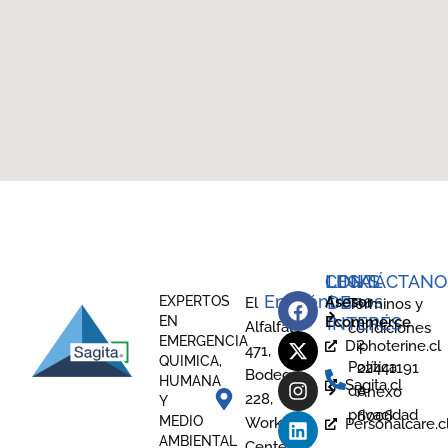
LEGAL
CONTÁCTANO
LINKS
Encuéntranos
DE
EXPERTOS
Asesor
El
Términos y
EN
Ecommerce
INTERÉS
Alfalfal
condiciones
EMERGENCIA
2
Diphoterine.cl
471,
QUIMICA,
Política
22441191
Bodega
HUMANA
Sagita.cl
de
Anexo
228,
Y
privacidad
6006
MEDIO
Work
Personalcare.c
AMBIENTAL
Center,