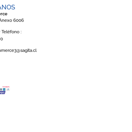
ANOS
rce
 Anexo 6006
Teléfono :
70
mmerce3@sagita.cl