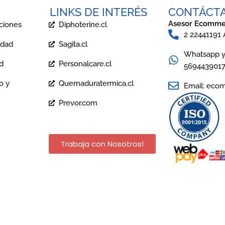
LINKS DE INTERÉS
CONTÁCT
Asesor Ecomme
ciones
Diphoterine.cl
2 22441191
idad
Sagita.cl
Whatsapp y 
ad
Personalcare.cl
569443901
o y
Quemaduratermica.cl
Email: eco
Prevor.com
Trabaja con Nosotros!