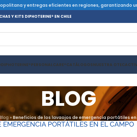
olitana y entregas eficientes en regiones, garantizando un s
HAS Y KITS DIPHOTERINE® EN CHILE
O
DIPHOTERINE®
PERSONALCARE®
CATÁLOGOS
NUESTRA OTEC
ACTI
BLOG
Blog
»
Beneficios de los lavaojos de emergencia portátiles e
E EMERGENCIA PORTÁTILES EN EL CAMPO