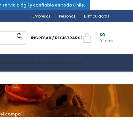
ervicio ágil y confiable en todo Chile.
Empresas
Personas
Distribuidoras
$
0
INGRESAR / REGISTRARSE
0
items
VIDADES
VIDEOS
BLOG
FAQ
CONTÁCTANOS
n el campo