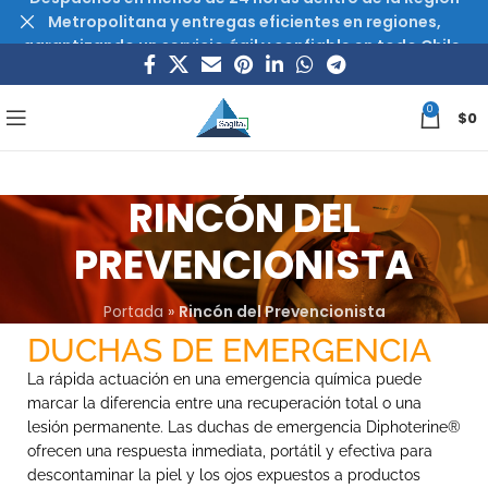
Metropolitana y entregas eficientes en regiones,
garantizando un servicio ágil y confiable en todo Chile.
0
$
0
RINCÓN DEL
PREVENCIONISTA
Portada
»
Rincón del Prevencionista
DUCHAS DE EMERGENCIA
La
rápida
actuación
en
una
emergencia
química
puede
marcar
la
diferencia
entre
una
recuperación
total
o
una
lesión
permanente.
Las
duchas
de
emergencia
Diphoterine®
ofrecen
una
respuesta
inmediata,
portátil
y
efectiva
para
descontaminar
la
piel
y
los
ojos
expuestos
a
productos