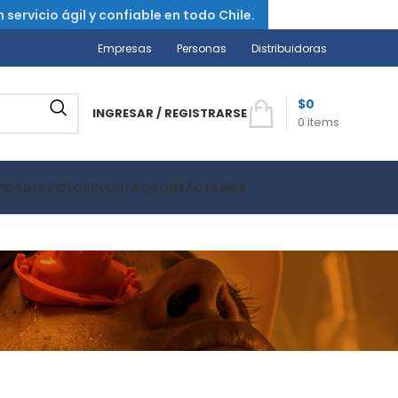
ervicio ágil y confiable en todo Chile.
Empresas
Personas
Distribuidoras
$
0
INGRESAR / REGISTRARSE
0
items
VIDADES
VIDEOS
BLOG
FAQ
CONTÁCTANOS