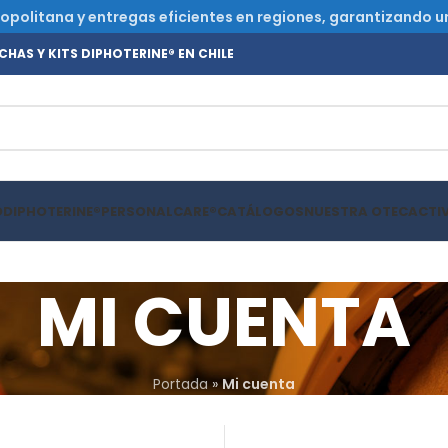
olitana y entregas eficientes en regiones, garantizando un s
HAS Y KITS DIPHOTERINE® EN CHILE
O
DIPHOTERINE®
PERSONALCARE®
CATÁLOGOS
NUESTRA OTEC
ACTI
MI CUENTA
Portada
»
Mi cuenta