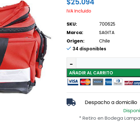
$
25.094
IVA Incluido
SKU:
700625
Marca:
SAGITA
Origen:
Chile
34 disponibles
AÑADIR AL CARRITO
Despacho a domicilio
Dispon
* Retiro en Bodega Lampa 