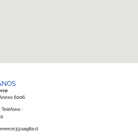
ANOS
rce
 Anexo 6006
Teléfono :
70
mmerce3@sagita.cl