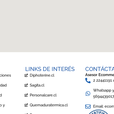
LINKS DE INTERÉS
CONTÁCT
Asesor Ecomme
ciones
Diphoterine.cl
2 22441191
idad
Sagita.cl
Whatsapp y 
ad
Personalcare.cl
569443901
o y
Quemaduratermica.cl
Email: eco