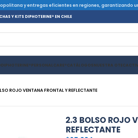
olitana y entregas eficientes en regiones, garantizando un s
HAS Y KITS DIPHOTERINE® EN CHILE
O
DIPHOTERINE®
PERSONALCARE®
CATÁLOGOS
NUESTRA OTEC
ACTI
OLSO ROJO VENTANA FRONTAL Y REFLECTANTE
2.3 BOLSO ROJO 
REFLECTANTE