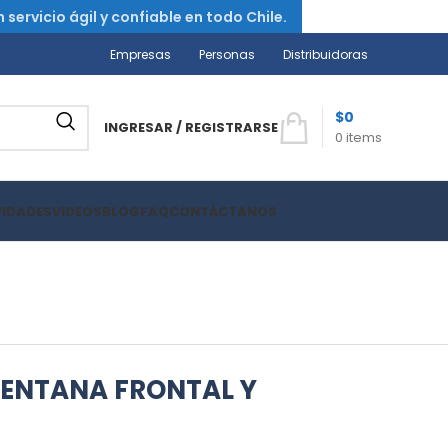
ervicio ágil y confiable en todo Chile.
Empresas
Personas
Distribuidoras
$
0
INGRESAR / REGISTRARSE
0
items
VIDADES
VIDEOS
BLOG
FAQ
CONTÁCTANOS
VENTANA FRONTAL Y