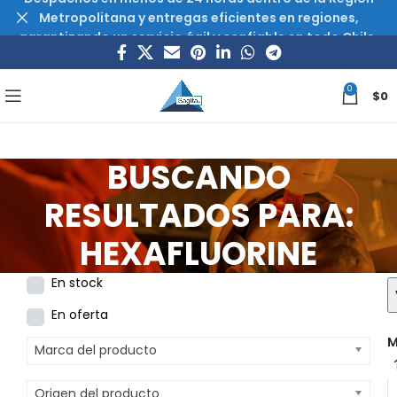
Metropolitana y entregas eficientes en regiones,
garantizando un servicio ágil y confiable en todo Chile.
0
$
0
BUSCANDO
RESULTADOS PARA:
HEXAFLUORINE
En stock
En oferta
M
Marca del producto
Origen del producto